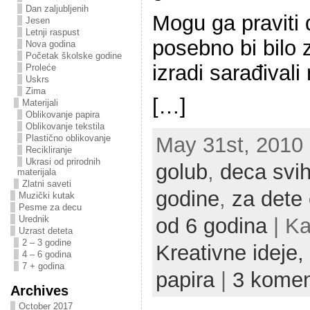
Dan zaljubljenih
Mogu ga praviti 
Jesen
Letnji raspust
posebno bi bilo 
Nova godina
Početak školske godine
izradi sarađivali 
Proleće
Uskrs
Zima
[…]
Materijali
Oblikovanje papira
Oblikovanje tekstila
Plastično oblikovanje
May 31st, 2010 |
Recikliranje
Ukrasi od prirodnih
golub
,
deca svih
materijala
Zlatni saveti
godine
,
za dete
Muzički kutak
Pesme za decu
Urednik
od 6 godina
| Ka
Uzrast deteta
2 – 3 godine
Kreativne ideje,
4 – 6 godina
7 + godina
papira
|
3 komen
Archives
October 2017