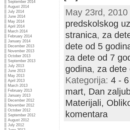
September 2014
August 2014
May 23rd, 2010 
July 2014
June 2014
predskolskog uz
May 2014
April 2014
March 2014
stranica
,
za det
February 2014
January 2014
dete od 5 godin
December 2013
November 2013
za dete od 7 go
October 2013
September 2013
July 2013
godina
,
za dete
June 2013
May 2013
Kategorija:
4 - 
April 2013
March 2013
mart,
Dan zaljub
February 2013
January 2013
Materijali,
Oblik
December 2012
November 2012
October 2012
komentara
September 2012
August 2012
July 2012
June 2012