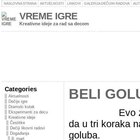
NASLOVNA STRANA
AKTUELNOSTI
LINKOVI
GALERIJA DEČIJIH RADOVA
AU
VREME IGRE
Kreativne ideje za rad sa decom
Categories
BELI GOL
Aktuelnosti
Dečije igre
Dramski kutak
Evo 
Eksperimenti za decu
Kreativne ideje
da u tri koraka 
Čestitke
Dečiji likovni radovi
goluba.
Događanja
8. mart