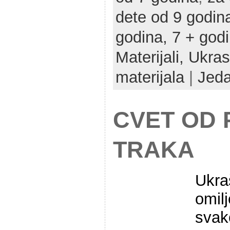
dete od 9 godin
godina,
7 + god
Materijali,
Ukras
materijala
|
Jed
CVET OD 
TRAKA
Ukra
omil
svak