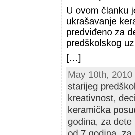
U ovom članku j
ukrašavanje ker
predviđeno za de
predškolskog uz
[…]
May 10th, 2010 
starijeg predško
kreativnost
,
dec
keramička posu
godina
,
za dete
od 7 godina
,
za 