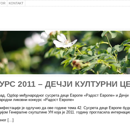
TOR
KONTAKT
РС 2011 – ДЕЧЈИ КУЛТУРНИ Ц
рад, Одбор међународног сусрета деце Европе «Радост Европе» и Дечји 
народни ликовни конкурс «Радост Европе»
фестације је одлучио да ове године тема 42. Сусрета деце Европе буде
ијом Генералне скупштине УН која је 2011. годину прогласила интернац
вног […]