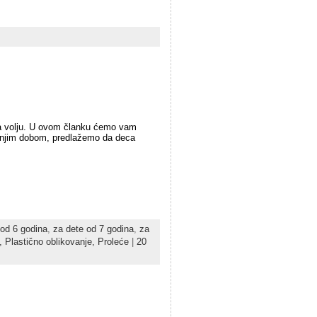
ti na volju. U ovom članku ćemo vam
išnjim dobom, predlažemo da deca
 od 6 godina
,
za dete od 7 godina
,
za
i,
Plastično oblikovanje,
Proleće
|
20