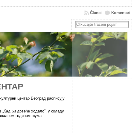
Članci
Komentari
ЕНТАР
културни центар Београд расписују
 „Кад би дрвеће ходало”, у складу
ионалном годином шума.