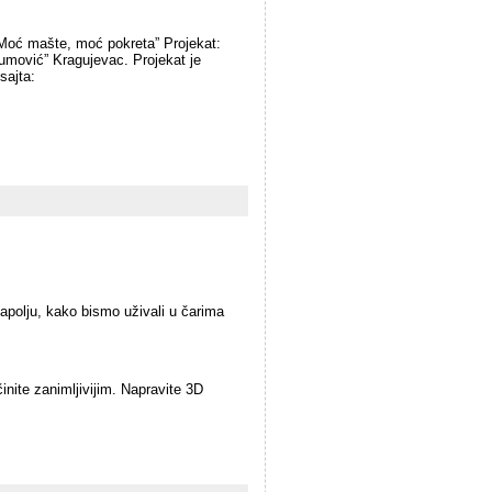
 “Moć mašte, moć pokreta” Projekat:
mović” Kragujevac. Projekat je
sajta:
apolju, kako bismo uživali u čarima
nite zanimljivijim. Napravite 3D