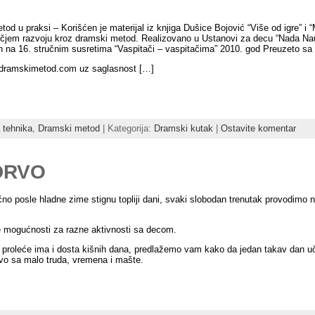
od u praksi – Korišćen je materijal iz knjiga Dušice Bojović “Više od igre” i
čjem razvoju kroz dramski metod. Realizovano u Ustanovi za decu “Nada Nau
n na 16. stručnim susretima “Vaspitači – vaspitačima” 2010. god Preuzeto sa 
.dramskimetod.com uz saglasnost […]
tehnika
,
Dramski metod
| Kategorija:
Dramski kutak
|
Ostavite komentar
DRVO
o posle hladne zime stignu topliji dani, svaki slobodan trenutak provodimo n
e mogućnosti za razne aktivnosti sa decom.
 proleće ima i dosta kišnih dana, predlažemo vam kako da jedan takav dan uči
vo sa malo truda, vremena i mašte.