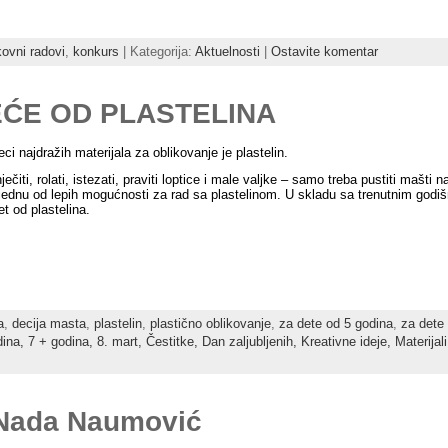
ikovni radovi
,
konkurs
| Kategorija:
Aktuelnosti
|
Ostavite komentar
EĆE OD PLASTELINA
ci najdražih materijala za oblikovanje je plastelin.
ečiti, rolati, istezati, praviti loptice i male valjke – samo treba pustiti maš
 jednu od lepih mogućnosti za rad sa plastelinom. U skladu sa trenutnim god
t od plastelina.
a
,
decija masta
,
plastelin
,
plastično oblikovanje
,
za dete od 5 godina
,
za dete
dina,
7 + godina,
8. mart,
Čestitke,
Dan zaljubljenih,
Kreativne ideje,
Materijal
 Nada Naumović