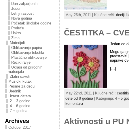
Dan zaljubljenih
Jesen
Letnji raspust
May 26th, 2011 | Ključne reči:
deciji l
Nova godina
Početak školske godine
Proleće
ČESTITKA – CV
Uskrs
Zima
Materijali
Jedan od de
Oblikovanje papira
Mogu ga gnj
Oblikovanje tekstila
predstaviti
Plastično oblikovanje
naprave cve
Recikliranje
Ukrasi od prirodnih
[…]
materijala
Zlatni saveti
Muzički kutak
Pesme za decu
Urednik
May 22nd, 2011 | Ključne reči:
cestitk
Uzrast deteta
dete od 8 godina
| Kategorija:
4 - 6 go
2 – 3 godine
komentara
4 – 6 godina
7 + godina
Aktivnosti u PU
Archives
October 2017