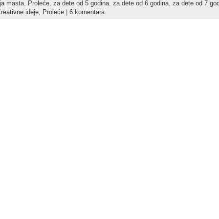
ja masta
,
Proleće
,
za dete od 5 godina
,
za dete od 6 godina
,
za dete od 7 go
reativne ideje,
Proleće
|
6 komentara