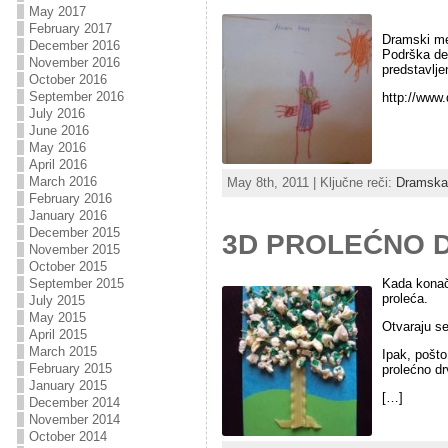
May 2017
February 2017
Dramski met
December 2016
Podrška de
November 2016
predstavlje
October 2016
September 2016
http://www
July 2016
June 2016
May 2016
April 2016
March 2016
May 8th, 2011 | Ključne reči:
Dramska 
February 2016
January 2016
December 2015
3D PROLEĆNO 
November 2015
October 2015
September 2015
Kada konačn
proleća.
July 2015
May 2015
Otvaraju s
April 2015
March 2015
Ipak, pošto
February 2015
prolećno dr
January 2015
[…]
December 2014
November 2014
October 2014