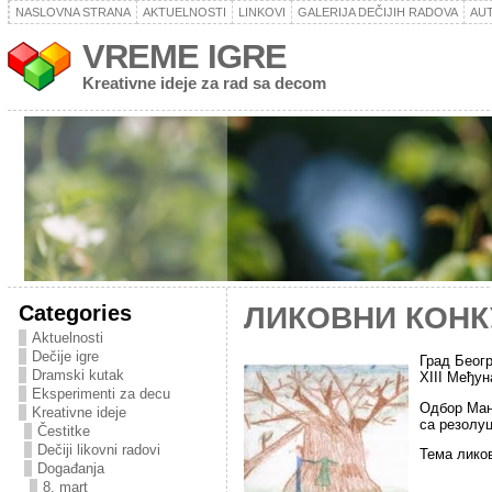
NASLOVNA STRANA
AKTUELNOSTI
LINKOVI
GALERIJA DEČIJIH RADOVA
AU
VREME IGRE
Kreativne ideje za rad sa decom
Categories
ЛИКОВНИ КОНКУ
Aktuelnosti
Dečije igre
Град Беог
Dramski kutak
XIII Међу
Eksperimenti za decu
Одбор Мани
Kreativne ideje
са резолуц
Čestitke
Dečiji likovni radovi
Тема лико
Događanja
8. mart