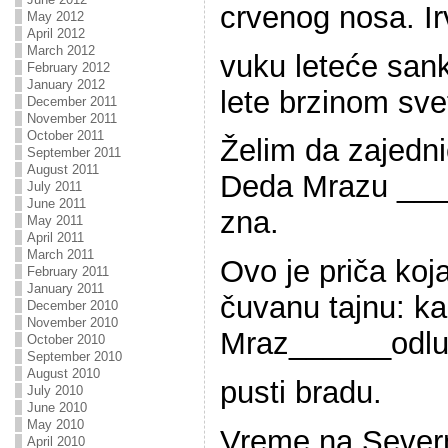
crvenog nosa. Ir
May 2012
April 2012
March 2012
vuku leteće san
February 2012
January 2012
lete brzinom svet
December 2011
November 2011
October 2011
Želim da zajedni
September 2011
August 2011
Deda Mrazu ___
July 2011
June 2011
zna.
May 2011
April 2011
March 2011
Ovo je priča koj
February 2011
January 2011
čuvanu tajnu: ka
December 2010
November 2010
Mraz______odlu
October 2010
September 2010
August 2010
pusti bradu.
July 2010
June 2010
May 2010
Vreme na Sever
April 2010