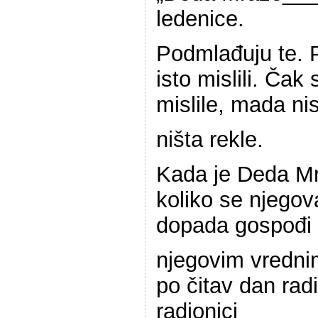
ledenice.
Podmlađuju te. Pa
isto mislili. Čak
mislile, mada ni
ništa rekle.
Kada je Deda M
koliko se njegov
dopada gospođi 
njegovim vredni
po čitav dan radi
radionici______