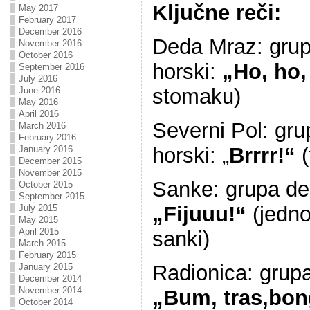
Ključne reči:
May 2017
February 2017
December 2016
Deda Mraz: grup
November 2016
October 2016
horski:
„Ho, ho,
September 2016
July 2016
stomaku)
June 2016
May 2016
April 2016
Severni Pol: gr
March 2016
February 2016
horski: „
Brrrr!“
(
January 2016
December 2015
November 2015
Sanke: grupa de
October 2015
September 2015
„Fijuuu!“
(jedno
July 2015
May 2015
April 2015
sanki)
March 2015
February 2015
Radionica: grupa
January 2015
December 2014
November 2014
„Bum, tras,bon
October 2014