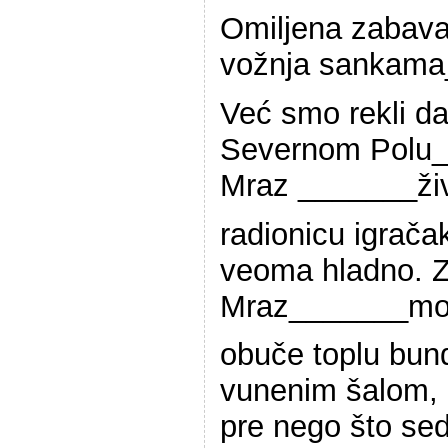
Omiljena zabav
vožnja sankama
Već smo rekli d
Severnom Polu
Mraz _______živ
radionicu igra
veoma hladno. 
Mraz_______mo
obuče toplu bun
vunenim šalom, 
pre nego što se