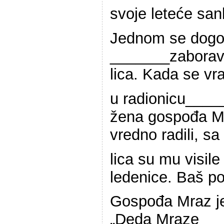
svoje leteće sa
Jednom se dogod
_______zaboravi
lica. Kada se vra
u radionicu____
žena gospođa Mraz
vredno radili, sa
lica su mu visil
ledenice. Baš po
Gospođa Mraz je
„Deda Mraze____