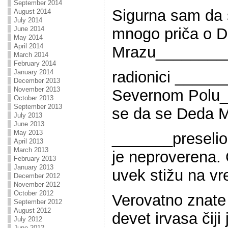
September 2014
Sigurna sam da 
August 2014
July 2014
June 2014
mnogo priča o 
May 2014
April 2014
Mrazu_________
March 2014
February 2014
January 2014
radionici _____
December 2013
November 2013
Severnom Polu_
October 2013
September 2013
se da se Deda 
July 2013
June 2013
May 2013
_______preselio 
April 2013
March 2013
je neproverena. 
February 2013
January 2013
uvek stižu na v
December 2012
November 2012
October 2012
Verovatno znate
September 2012
August 2012
devet irvasa čiji
July 2012
June 2012