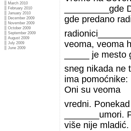
March 2010
_________gde D
February 2010
January 2010
gde predano radi
December 2009
November 2009
October 2009
radionici______
September 2009
August 2009
veoma, veoma hl
July 2009
June 2009
_____ je mesto 
sneg nikada ne 
ima pomoćnike: p
Oni su veoma
vredni. Poneka
_______umori. P
više nije mladić.