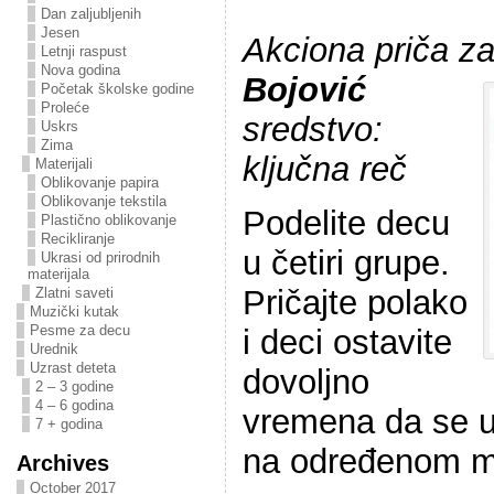
Dan zaljubljenih
Jesen
Akciona priča z
Letnji raspust
Nova godina
Bojović
Početak školske godine
Proleće
sredstvo:
Uskrs
Zima
ključna reč
Materijali
Oblikovanje papira
Oblikovanje tekstila
Podelite decu
Plastično oblikovanje
Recikliranje
u četiri grupe.
Ukrasi od prirodnih
materijala
Pričajte polako
Zlatni saveti
Muzički kutak
Pesme za decu
i deci ostavite
Urednik
Uzrast deteta
dovoljno
2 – 3 godine
4 – 6 godina
vremena da se u
7 + godina
na određenom m
Archives
October 2017