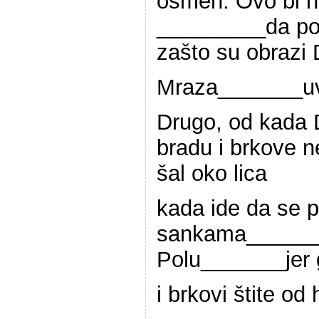
osmeh. Ovo bi n
_________da poc
zašto su obrazi
Mraza_______uv
Drugo, od kada
bradu i brkove n
šal oko lica
kada ide da se 
sankama______
Polu_______jer 
i brkovi štite od