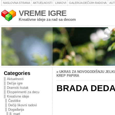
NASLOVNA STRANA
AKTUELNOSTI
LINKOVI
GALERIJA DEČIJIH RADOVA
AU
VREME IGRE
Kreativne ideje za rad sa decom
«
UKRAS ZA NOVOGODIŠNJU JELK
Categories
KREP PAPIRA
Aktuelnosti
Dečije igre
BRADA DEDA
Dramski kutak
Eksperimenti za decu
Kreativne ideje
Čestitke
Dečiji likovni radovi
Događanja
8. mart