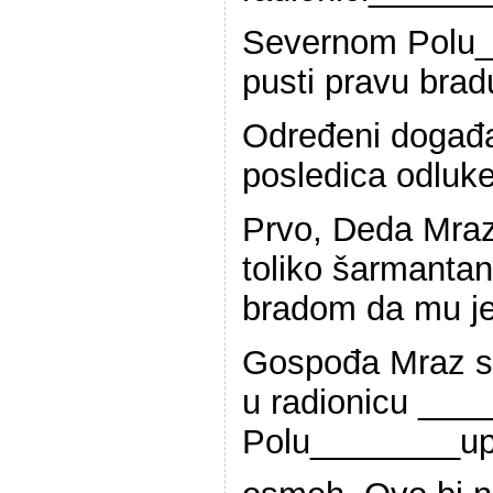
Severnom Polu_
pusti pravu brad
Određeni događaj
posledica odluke
Prvo, Deda Mra
toliko šarmanta
bradom da mu j
Gospođa Mraz sv
u radionicu __
Polu________up