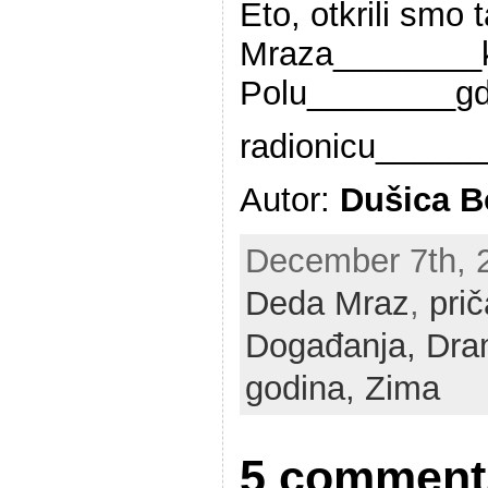
Eto, otkrili smo 
Mraza________ko
Polu________gd
radionicu______
Autor:
Dušica B
December 7th, 20
Deda Mraz
,
pri
Događanja,
Dra
godina,
Zima
5 comment