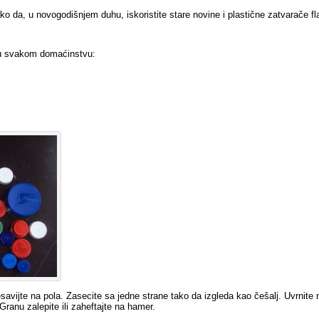
 da, u novogodišnjem duhu, iskoristite stare novine i plastične zatvarače fl
 u svakom domaćinstvu:
savijte na pola. Zasecite sa jedne strane tako da izgleda kao češalj. Uvrnite n
Granu zalepite ili zaheftajte na hamer.