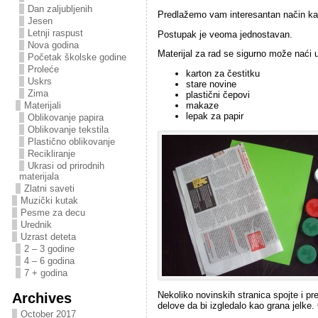
Dan zaljubljenih
Predlažemo vam interesantan način kako
Jesen
Letnji raspust
Postupak je veoma jednostavan.
Nova godina
Materijal za rad se sigurno može naći
Početak školske godine
Proleće
karton za čestitku
Uskrs
stare novine
Zima
plastični čepovi
Materijali
makaze
lepak za papir
Oblikovanje papira
Oblikovanje tekstila
Plastično oblikovanje
Recikliranje
Ukrasi od prirodnih
materijala
Zlatni saveti
Muzički kutak
Pesme za decu
Urednik
Uzrast deteta
2 – 3 godine
4 – 6 godina
7 + godina
Nekoliko novinskih stranica spojte i pre
Archives
delove da bi izgledalo kao grana jelke. 
October 2017