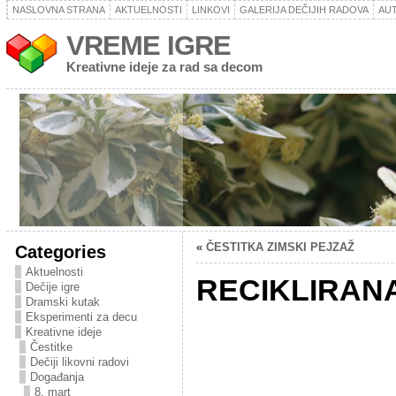
NASLOVNA STRANA
AKTUELNOSTI
LINKOVI
GALERIJA DEČIJIH RADOVA
AU
VREME IGRE
Kreativne ideje za rad sa decom
«
ČESTITKA ZIMSKI PEJZAŽ
Categories
Aktuelnosti
RECIKLIRAN
Dečije igre
Dramski kutak
Eksperimenti za decu
Kreativne ideje
Čestitke
Dečiji likovni radovi
Događanja
8. mart