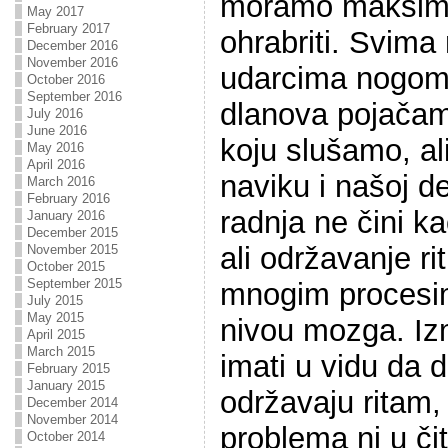
moramo maksimal
May 2017
February 2017
ohrabriti. Svima 
December 2016
November 2016
udarcima nogom 
October 2016
September 2016
dlanova pojačam
July 2016
June 2016
koju slušamo, al
May 2016
April 2016
naviku i našoj d
March 2016
February 2016
radnja ne čini k
January 2016
December 2015
ali održavanje r
November 2015
October 2015
September 2015
mnogim procesim
July 2015
May 2015
nivou mozga. Iz
April 2015
March 2015
imati u vidu da 
February 2015
January 2015
održavaju ritam,
December 2014
November 2014
problema ni u čit
October 2014