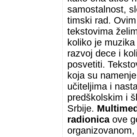
samostalnost, sl
timski rad. Ovim
tekstovima želi
koliko je muzika
razvoj dece i kol
posvetiti. Tekst
koja su namenje
učiteljima i nas
predškolskim i 
Srbije.
Multimed
radionica
ove go
organizovanom,