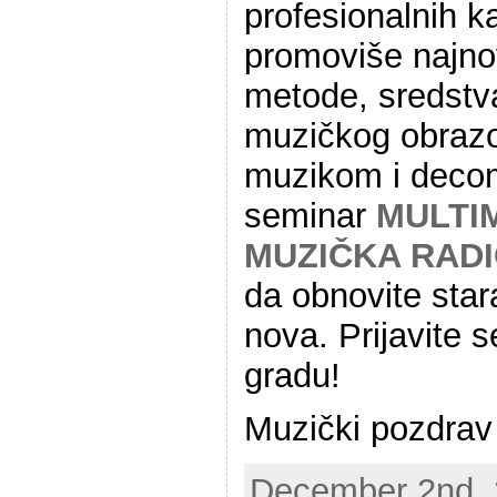
profesionalnih k
promoviše najno
metode, sredstva 
muzičkog obrazo
muzikom i decom
seminar
MULTI
MUZIČKA RAD
da obnovite star
nova. Prijavite
gradu!
Muzički pozdrav
December 2nd, 2