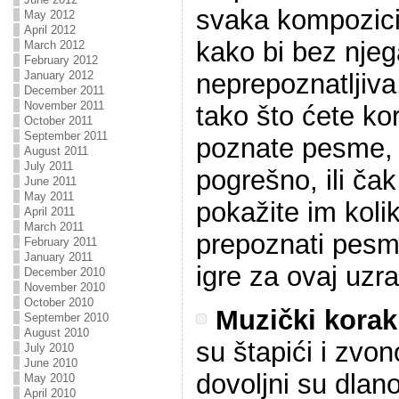
svaka kompozicij
May 2012
April 2012
kako bi bez njeg
March 2012
February 2012
January 2012
neprepoznatljiva.
December 2011
November 2011
tako što ćete kor
October 2011
September 2011
poznate pesme, 
August 2011
July 2011
pogrešno, ili ča
June 2011
May 2011
pokažite im koli
April 2011
March 2011
prepoznati pesm
February 2011
January 2011
igre za ovaj uzra
December 2010
November 2010
October 2010
Muzički korak
September 2010
August 2010
su štapići i zvo
July 2010
June 2010
dovoljni su dlanov
May 2010
April 2010