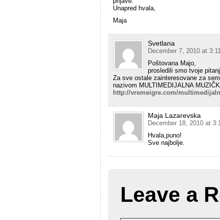
prijave.
Unapred hvala,
Maja
Svetlana
December 7, 2010 at 3:1
Poštovana Majo,
prosledili smo tvoje pita
Za sve ostale zainteresovane za semin
nazivom MULTIMEDIJALNA MUZIČKA 
http://vremeigre.com/multimedijal
Maja Lazarevska
December 18, 2010 at 3:
Hvala,puno!
Sve najbolje.
Leave a R