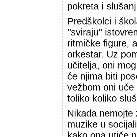
pokreta i slušan
Predškolci i škol
’’sviraju’’ istovr
ritmičke figure, a
orkestar. Uz pom
učitelja, oni mogu
će njima biti p
vežbom oni uče 
toliko koliko sluš
Nikada nemojte z
muzike u socijal
kako ona utiče n