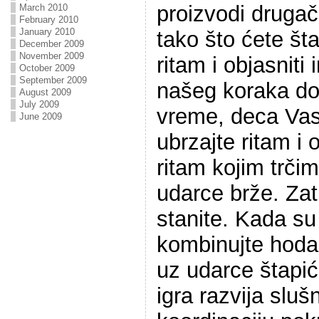
proizvodi drugači
March 2010
February 2010
January 2010
tako što ćete št
December 2009
November 2009
ritam i objasniti 
October 2009
September 2009
našeg koraka do
August 2009
July 2009
vreme, deca Vas
June 2009
ubrzajte ritam i 
ritam kojim trči
udarce brže. Za
stanite. Kada su 
kombinujte hodan
uz udarce štapi
igra razvija sluš