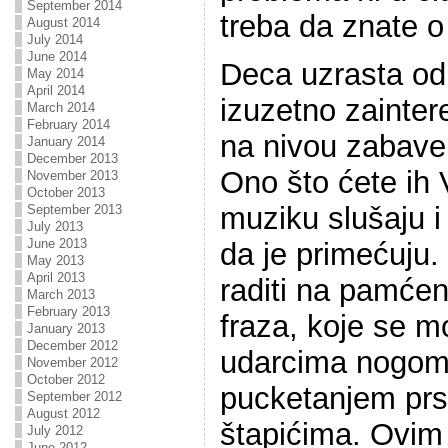
September 2014
treba da znate o
August 2014
July 2014
June 2014
Deca uzrasta od
May 2014
April 2014
izuzetno zainter
March 2014
February 2014
na nivou zabave.
January 2014
December 2013
Ono što ćete ih V
November 2013
October 2013
muziku slušaju 
September 2013
July 2013
June 2013
da je primećuju.
May 2013
April 2013
raditi na pamćenj
March 2013
February 2013
fraza, koje se m
January 2013
December 2012
udarcima nogom,
November 2012
October 2012
pucketanjem prs
September 2012
August 2012
štapićima. Ovim
July 2012
June 2012