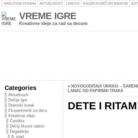
NASLOVNA STRANA
AKTUELNOSTI
LINKOVI
GALERIJA DEČIJIH RADOVA
AU
VREME IGRE
Kreativne ideje za rad sa decom
«
NOVOGODIŠNJI UKRASI – ŠARENI
Categories
LANAC OD PAPIRNIH TRAKA
Aktuelnosti
Dečije igre
DETE I RITAM
Dramski kutak
Eksperimenti za decu
Kreativne ideje
Čestitke
Dečiji likovni radovi
Događanja
8. mart