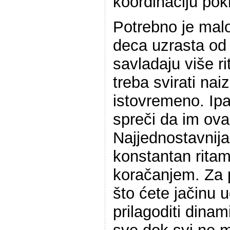
koordinaciju pok
Potrebno je mal
deca uzrasta od
savladaju više ri
treba svirati nai
istovremeno. Ipa
spreči da im ov
Najjednostavnija
konstantan rita
koračanjem. Za p
što ćete jačinu
prilagoditi dinam