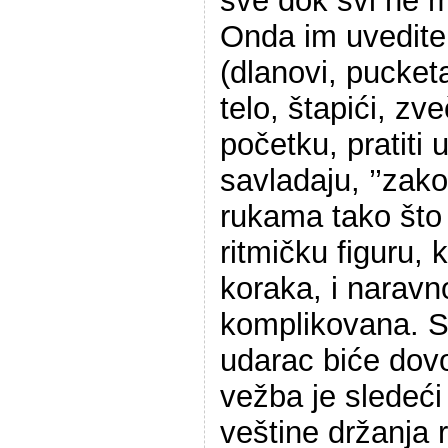
sve dok svi ne m
Onda im uvedit
(dlanovi, pucket
telo, štapići, zv
početku, pratiti
savladaju, ’’zak
rukama tako što 
ritmičku figuru,
koraka, i naravno
komplikovana. S
udarac biće dov
vežba je sledeći
veštine držanja 