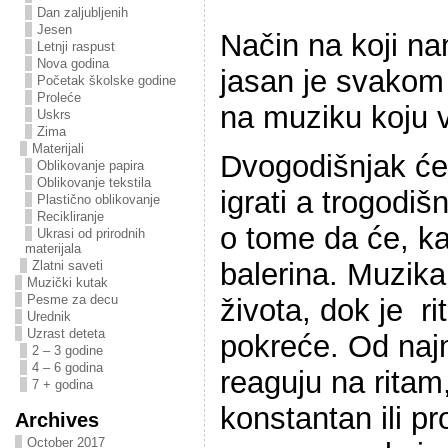
Dan zaljubljenih
Jesen
Način na koji n
Letnji raspust
Nova godina
jasan je svakom 
Početak školske godine
Proleće
na muziku koju v
Uskrs
Zima
Materijali
Dvogodišnjak će
Oblikovanje papira
Oblikovanje tekstila
igrati a trogodiš
Plastično oblikovanje
Recikliranje
o tome da će, ka
Ukrasi od prirodnih
materijala
balerina. Muzika
Zlatni saveti
Muzički kutak
Pesme za decu
života, dok je ri
Urednik
Uzrast deteta
pokreće. Od naj
2 – 3 godine
4 – 6 godina
reaguju na ritam,
7 + godina
konstantan ili pr
Archives
October 2017