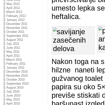
May 2012
umesto lepka se 
April 2012
March 2012
heftalica.
February 2012
January 2012
December 2011
November 2011
October 2011
September 2011
August 2011
July 2011
June 2011
May 2011
April 2011
Nakon toga na s
March 2011
February 2011
hilzne naneti le
January 2011
December 2010
November 2010
gužvanog toalet 
October 2010
September 2010
papira su oko 5×
August 2010
July 2010
previše stiskati 
June 2010
May 2010
baršunast izgled
April 2010