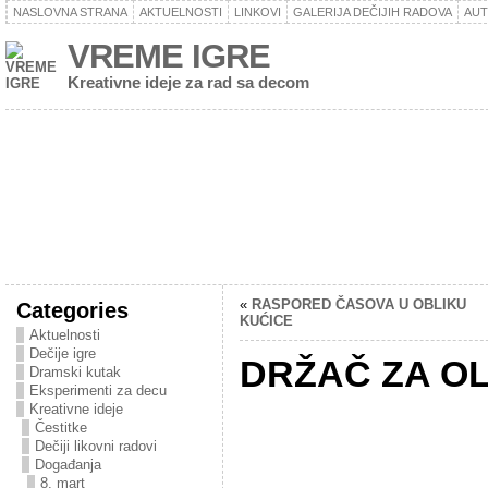
NASLOVNA STRANA
AKTUELNOSTI
LINKOVI
GALERIJA DEČIJIH RADOVA
AU
VREME IGRE
Kreativne ideje za rad sa decom
«
RASPORED ČASOVA U OBLIKU
Categories
KUĆICE
Aktuelnosti
Dečije igre
DRŽAČ ZA O
Dramski kutak
Eksperimenti za decu
Kreativne ideje
Čestitke
Dečiji likovni radovi
Događanja
8. mart