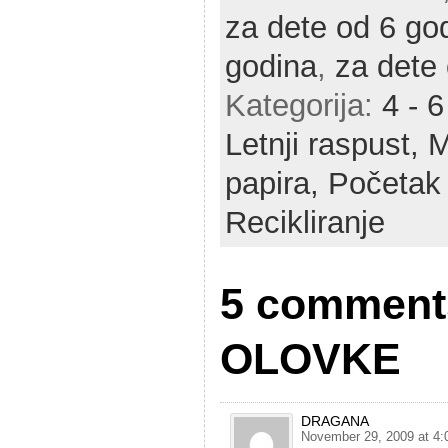
za dete od 6 go
godina
,
za dete
Kategorija:
4 - 
Letnji raspust,
M
papira,
Početak 
Recikliranje
5 comment
OLOVKE
DRAGANA
November 29, 2009 at 4: