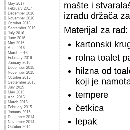
mašte i stvarala
May 2017
February 2017
izradu držača za
December 2016
November 2016
October 2016
Materijal za rad:
September 2016
July 2016
June 2016
kartonski kru
May 2016
April 2016
March 2016
rolna toalet p
February 2016
January 2016
December 2015
hilzna od toal
November 2015
October 2015
koji je namota
September 2015
July 2015
tempere
May 2015
April 2015
March 2015
četkica
February 2015
January 2015
December 2014
lepak
November 2014
October 2014