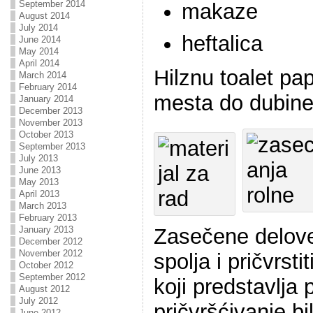
September 2014
makaze
August 2014
July 2014
heftalica
June 2014
May 2014
April 2014
Hilznu toalet pa
March 2014
February 2014
mesta do dubine
January 2014
December 2013
November 2013
October 2013
September 2013
July 2013
June 2013
May 2013
April 2013
March 2013
February 2013
January 2013
Zasečene delove
December 2012
November 2012
spolja i pričvrsti
October 2012
September 2012
koji predstavlja 
August 2012
July 2012
pričvršćivanje bi
June 2012