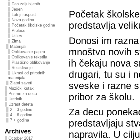
Dan zaljubljenih
Jesen
Početak školske
Letnji raspust
Nova godina
predstavlja velik
Početak školske godine
Proleće
Uskrs
Donosi im razna
Zima
Materijali
mnoštvo novih st
Oblikovanje papira
Oblikovanje tekstila
ih čekaju nova s
Plastično oblikovanje
Recikliranje
drugari, tu su i 
Ukrasi od prirodnih
materijala
sveske i razne s
Zlatni saveti
Muzički kutak
Pesme za decu
pribor za školu.
Urednik
Uzrast deteta
Za decu poneka
2 – 3 godine
4 – 6 godina
7 + godina
predstavljaju st
Archives
napravila. U cilj
October 2017