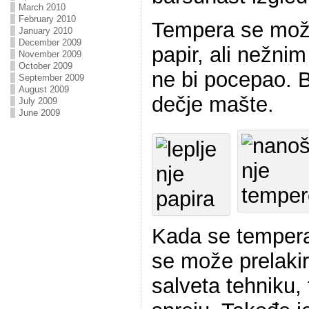
March 2010
February 2010
Tempera se mož
January 2010
December 2009
papir, ali nežni
November 2009
October 2009
ne bi pocepao. B
September 2009
August 2009
dečje mašte.
July 2009
June 2009
Kada se tempera
se može prelakir
salveta tehniku, 